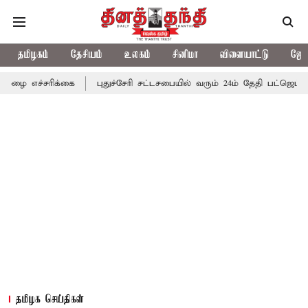
தமிழகம்
தேசியம்
உலகம்
சினிமா
விளையாட்டு
ஜோத
ிக்கை
புதுச்சேரி சட்டசபையில் வரும் 24ம் தேதி பட்ஜெட் தாக்கல் செ
தமிழக செய்திகள்