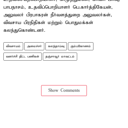
பாபநாசம், உதவிப்பொறியாளர் பெ.கார்த்திகேயன்,
அலுவலர் பிரபாகரன் நீர்வளத்துறை அலுவலர்கள்,
விவசாய பிரநிதிகள் மற்றும் பொதுமக்கள்
கலந்துகொண்டனர்.
விவசாயம்
அமைச்சர்
கலந்தாய்வு
கும்பகோணம்
வளர்ச்சி திட்ட பணிகள்
தஞ்சாவூர் மாவட்டம்
Show Comments