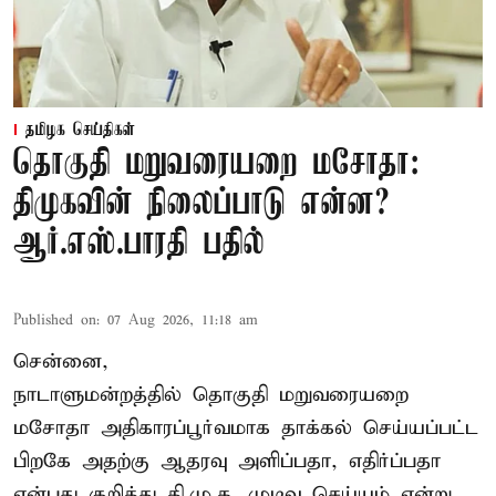
தமிழக செய்திகள்
தொகுதி மறுவரையறை மசோதா:
திமுகவின் நிலைப்பாடு என்ன?
ஆர்.எஸ்.பாரதி பதில்
Published on
:
07 Aug 2026, 11:18 am
சென்னை,
நாடாளுமன்றத்தில் தொகுதி மறுவரையறை
மசோதா அதிகாரப்பூர்வமாக தாக்கல் செய்யப்பட்ட
பிறகே அதற்கு ஆதரவு அளிப்பதா, எதிர்ப்பதா
என்பது குறித்து தி.மு.க. முடிவு செய்யும் என்று