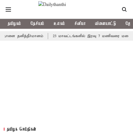
தமிழகம்
தேசியம்
உலகம்
சினிமா
விளையாட்டு
ஜோத
் நாளை தனித்தீர்மானம்
23 மாவட்டங்களில் இரவு 7 மணிவரை மழை பெய
தமிழக செய்திகள்