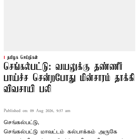
தமிழக செய்திகள்
செங்கல்பட்டு: வயலுக்கு தண்ணீர்
பாய்ச்ச சென்றபோது மின்சாரம் தாக்கி
விவசாயி பலி
Published on
:
09 Aug 2026, 9:57 am
செங்கல்பட்டு,
செங்கல்பட்டு
மாவட்டம் கல்பாக்கம் அருகே