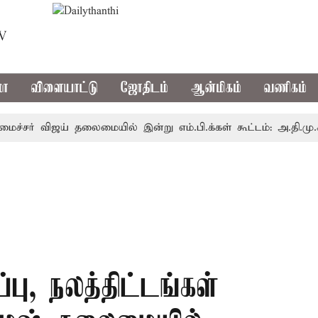
TV
மா
விளையாட்டு
ஜோதிடம்
ஆன்மிகம்
வணிகம்
் விஜய் தலைமையில் இன்று எம்.பி.க்கள் கூட்டம்: அ.தி.மு.க., தி.ம
பு, நலத்திட்டங்கள்