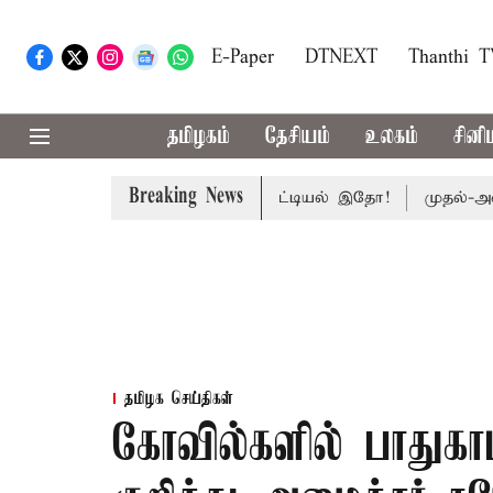
E-Paper
DTNEXT
Thanthi 
தமிழகம்
தேசியம்
உலகம்
சினி
Breaking News
் 59 ஆக உயரும்: உத்தேச பட்டியல் இதோ!
முதல்-அமைச்சர
தமிழக செய்திகள்
கோவில்களில் பாதுகாப்