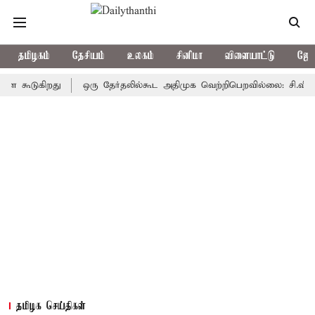
தமிழகம்
தேசியம்
உலகம்
சினிமா
விளையாட்டு
ஜோத
டுகிறது
ஒரு தேர்தலில்கூட அதிமுக வெற்றிபெறவில்லை: சி.வி.சண்முகம
தமிழக செய்திகள்