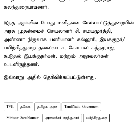
கலந்துரையாடினார்.
இந்த ஆய்வின் போது மனிதவள மேம்பாட்டுத்துறையின்
அரசு முதன்மைச் செயலாளர் சி. சமயமூர்த்தி,
அண்ணா நிருவாக பணியாளர் கல்லூரி, இயக்குநர்/
பயிற்சித்துறை தலைவர் ச. கோபால சுந்தரராஜ்,
கூடுதல் இயக்குநர்கள், மற்றும் அலுவலர்கள்
உடனிருந்தனர்.
இவ்வாறு அதில் தெரிவிக்கப்பட்டுள்ளது.
TVK
தவெக
தமிழக அரசு
TamilNadu Goverment
Minister Sarathkumar
அமைச்சர் சரத்குமார்
பயிற்சித்துறை