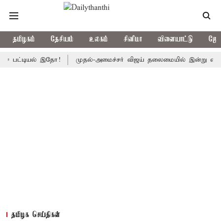
தமிழகம்
தேசியம்
உலகம்
சினிமா
விளையாட்டு
ஜோத
டியல் இதோ!
முதல்-அமைச்சர் விஜய் தலைமையில் இன்று எம்.பி.க்கள் கூட
தமிழக செய்திகள்