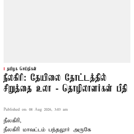
தமிழக செய்திகள்
நீலகிரி: தேயிலை தோட்டத்தில்
சிறுத்தை உலா - தொழிலாளர்கள் பீதி
Published on
:
08 Aug 2026, 3:03 am
நீலகிரி,
நீலகிரி மாவட்டம் பந்தலூர் அருகே