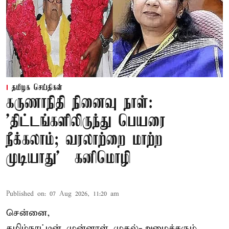
தமிழக செய்திகள்
கருணாநிதி நினைவு நாள்:
'திட்டங்களிலிருந்து பெயரை
நீக்கலாம்; வரலாற்றை மாற்ற
முடியாது' – கனிமொழி
Published on
:
07 Aug 2026, 11:20 am
சென்னை,
தமிழ்நாட்டின் முன்னாள் முதல்-அமைச்சரும்,