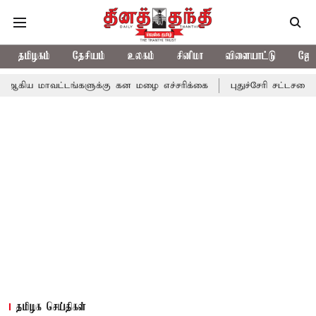
தமிழகம்
தேசியம்
உலகம்
சினிமா
விளையாட்டு
ஜோத
்டங்களுக்கு கன மழை எச்சரிக்கை
புதுச்சேரி சட்டசபையில் வரும் 2
தமிழக செய்திகள்