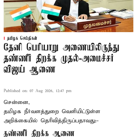
தமிழக செய்திகள்
தேனி பெரியாறு அணையிலிருந்து
தண்ணீர் திறக்க முதல்-அமைச்சர்
விஜய் ஆணை
Published on
:
07 Aug 2026, 12:47 pm
சென்னை,
தமிழக நீர்வளத்துறை வெளியிட்டுள்ள
அறிக்கையில் தெரிவித்திருப்பதாவது:-
தண்ணீர் திறக்க ஆணை