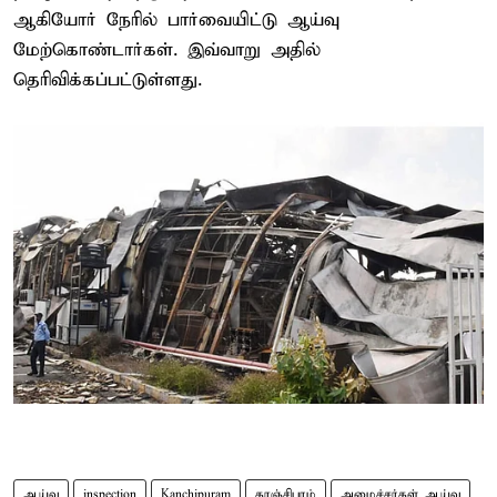
ஆகியோர் நேரில் பார்வையிட்டு ஆய்வு
மேற்கொண்டார்கள். இவ்வாறு அதில்
தெரிவிக்கப்பட்டுள்ளது.
ஆய்வு
inspection
Kanchipuram
காஞ்சிபுரம்
அமைச்சர்கள் ஆய்வு