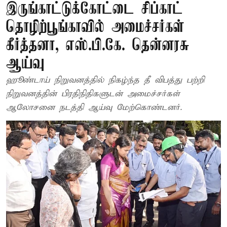
இருங்காட்டுக்கோட்டை சிப்காட்
தொழிற்பூங்காவில் அமைச்சர்கள்
கீர்த்தனா, எஸ்.பி.கே. தென்னரசு
ஆய்வு
ஹூண்டாய் நிறுவனத்தில் நிகழ்ந்த தீ விபத்து பற்றி
நிறுவனத்தின் பிரதிநிதிகளுடன் அமைச்சர்கள்
ஆலோசனை நடத்தி ஆய்வு மேற்கொண்டனர்.