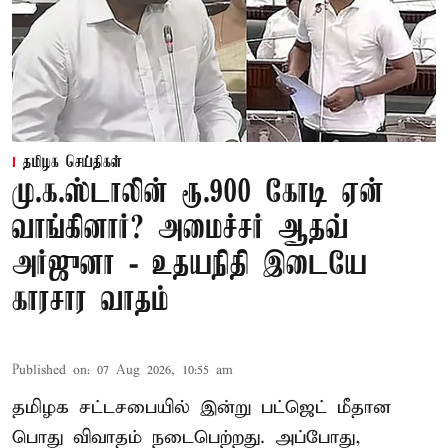
தமிழக செய்திகள்
மு.க.ஸ்டாலின் ரூ.900 கோடி ஏன்
வாங்கினார்? அமைச்சர் ஆதவ்
அர்ஜுனா - உதயநிதி இடையே
காரசார வாதம்
Published on
:
07 Aug 2026, 10:55 am
தமிழக சட்டசபையில் இன்று பட்ஜெட் மீதான
பொது விவாதம் நடைபெற்றது. அப்போது,