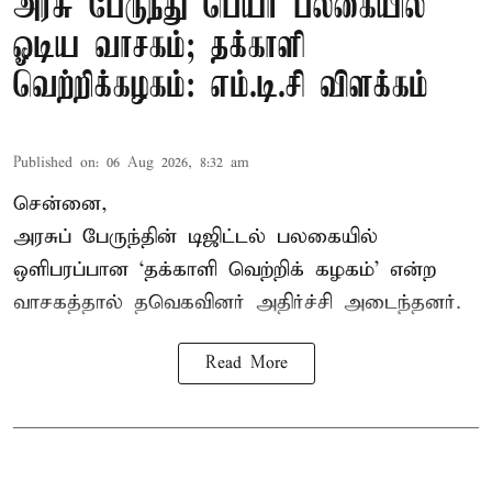
அரசு பேருந்து பெயர் பலகையில்
ஓடிய வாசகம்; தக்காளி
வெற்றிக்கழகம்: எம்.டி.சி விளக்கம்
Published on
:
06 Aug 2026, 8:32 am
சென்னை,
அரசுப் பேருந்தின் டிஜிட்டல் பலகையில்
ஒளிபரப்பான ‘தக்காளி வெற்றிக் கழகம்’ என்ற
வாசகத்தால் தவெகவினர் அதிர்ச்சி அடைந்தனர்.
Read More