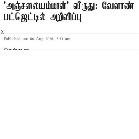
'அஞ்சலையம்மாள்' விருது: வேளாண்
பட்ஜெட்டில் அறிவிப்பு
X
Published on
:
06 Aug 2026, 5:53 am
சென்னை,
தமிழக சட்டசபையில் நேற்று 2026-27-ம்
ஆண்டுக்கான த.வெ.க. அரசின் முதல் 'பட்ஜெட்'
தாக்கல் செய்யப்பட்டது. இந்த நிலையில்,
சட்டசபையில் 2026-27-ம் ஆண்டுக்கான வேளாண்
பட்ஜெட்டை வேளாண் துறை அமைச்சர் வினோத்
தாக்கல் செய்து வருகிறார்.
Read More