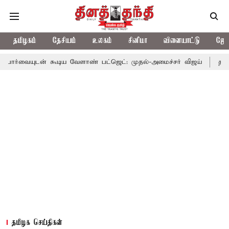
தமிழகம்
தேசியம்
உலகம்
சினிமா
விளையாட்டு
ஜோத
் கூடிய வேளாண் பட்ஜெட்: முதல்-அமைச்சர் விஜய்
தமிழக அரசியலி
தமிழக செய்திகள்