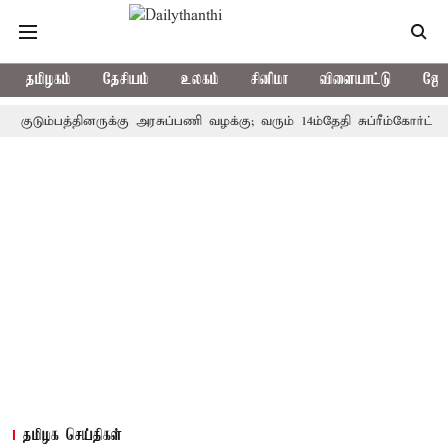
தமிழகம்
தேசியம்
உலகம்
சினிமா
விளையாட்டு
ஜோத
ம்பத்தினருக்கு அரசுப்பணி வழக்கு; வரும் 14ம்தேதி சுப்ரீம்கோர்ட்டில் வி
தமிழக செய்திகள்