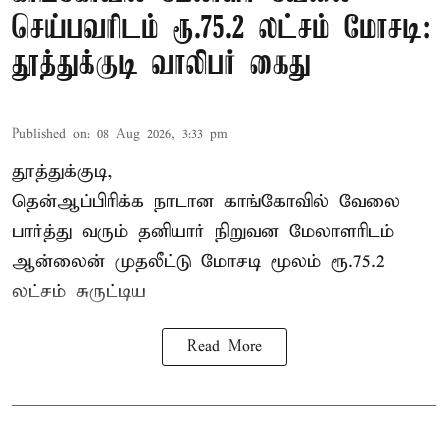
செய்பவரிடம் ரூ.75.2 லட்சம் மோசடி:
தூத்துக்குடி வாலிபர் கைது
Published on
:
08 Aug 2026, 3:33 pm
தூத்துக்குடி,
தென்ஆப்பிரிக்க நாடான
காங்கோ
வில் வேலை
பார்த்து வரும் தனியார் நிறுவன மேலாளரிடம்
ஆன்லைன் முதலீட்டு மோசடி மூலம் ரூ.75.2
லட்சம் சுருட்டிய
Read More