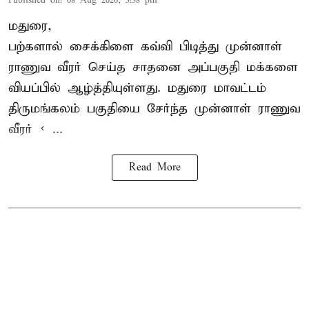
Published on
:
08 Aug 2026, 3:38 pm
மதுரை,
பற்களால் சைக்கிளை கவ்வி பிடித்து முன்னாள்
ராணுவ வீரர் செய்த சாதனை அப்பகுதி மக்களை
வியப்பில் ஆழ்த்தியுள்ளது. மதுரை மாவட்டம்
திருமங்கலம் பகுதியை சேர்ந்த
முன்னாள் ராணுவ
வீரர் < ...
Read More