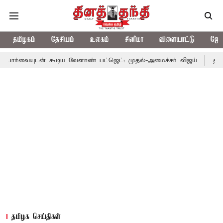
தமிழகம்
தேசியம்
உலகம்
சினிமா
விளையாட்டு
ஜோத
ன் கூடிய வேளாண் பட்ஜெட்: முதல்-அமைச்சர் விஜய்
தமிழக அரசியல
தமிழக செய்திகள்