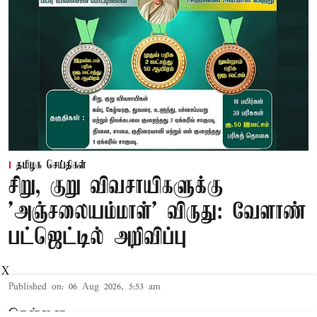
தமிழக செய்திகள்
சிறு, குறு விவசாயிகளுக்கு
'அஞ்சலையம்மாள்' விருது: வேளாண்
பட்ஜெட்டில் அறிவிப்பு
X
Published on
:
06 Aug 2026, 5:53 am
சென்னை,