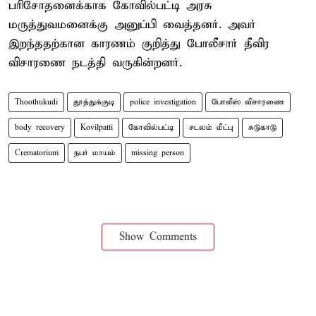
பரிசோதனைக்காக கோவில்பட்டி அரசு
மருத்துவமனைக்கு அனுப்பி வைத்தனர். அவர்
இறந்ததற்கான காரணம் குறித்து போலீசார் தீவிர
விசாரணை நடத்தி வருகின்றனர்.
Thoothukudi
தூத்துக்குடி
police investigation
போலீஸ் விசாரணை
body recovery
Kovilpatti
கோவில்பட்டி
சடலம் மீட்பு
சுடுகாடு
Crematorium
நபர் மாயம்
missing person
Show Comments