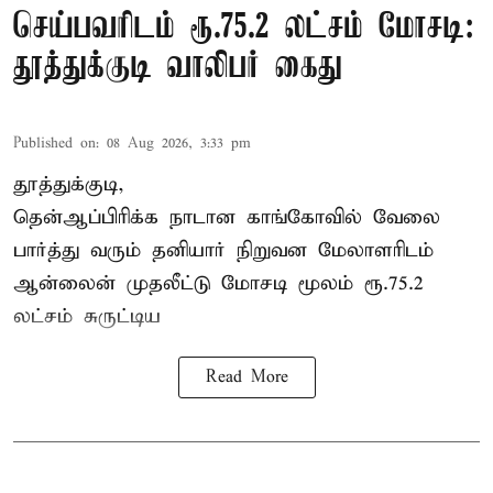
செய்பவரிடம் ரூ.75.2 லட்சம் மோசடி:
தூத்துக்குடி வாலிபர் கைது
Published on
:
08 Aug 2026, 3:33 pm
தூத்துக்குடி,
தென்ஆப்பிரிக்க நாடான
காங்கோ
வில் வேலை
பார்த்து வரும் தனியார் நிறுவன மேலாளரிடம்
ஆன்லைன் முதலீட்டு மோசடி மூலம் ரூ.75.2
லட்சம் சுருட்டிய
Read More