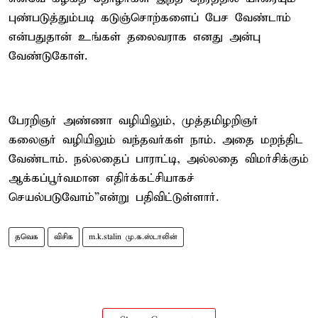
புண்படுத்தும்படி கடுஞ்சொற்களைப் பேச வேண்டாம்
என்பதுதான் உங்கள் தலைவராக எனது அன்பு
வேண்டுகோள்.
பேரறிஞர் அண்ணா வழியிலும், முத்தமிழறிஞர்
கலைஞர் வழியிலும் வந்தவர்கள் நாம். அதை மறந்திட
வேண்டாம். நல்லதைப் பாராட்டி, அல்லதை விமர்சிக்கும்
ஆக்கப்பூர்வமான எதிர்க்கட்சியாகச்
செயல்படுவோம்”என்று பதிவிட்டுள்ளார்.
தவெக
விசிக
m.k.stalin மு.க.ஸ்டாலின்