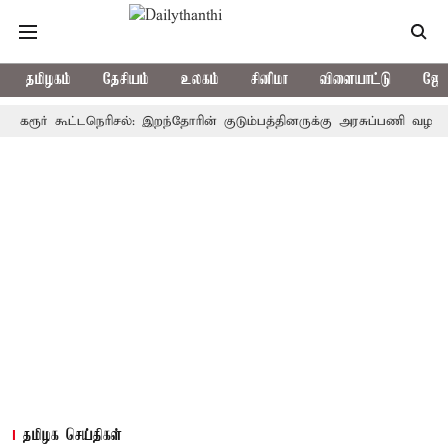
தமிழகம்
தேசியம்
உலகம்
சினிமா
விளையாட்டு
ஜோத
் கூட்டநெரிசல்: இறந்தோரின் குடும்பத்தினருக்கு அரசுப்பணி வழக்கு; வரும்
தமிழக செய்திகள்