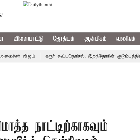
TV
மா
விளையாட்டு
ஜோதிடம்
ஆன்மிகம்
வணிகம்
்சர் விஜய்
கரூர் கூட்டநெரிசல்: இறந்தோரின் குடும்பத்தினருக்
ொத்த நாட்டிற்காகவும்