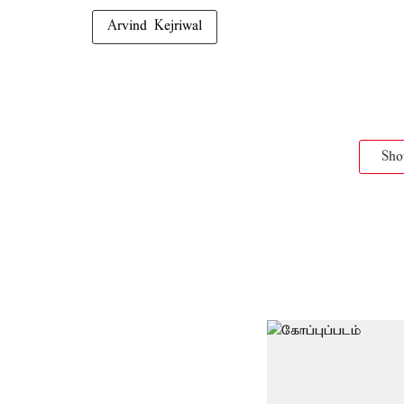
Arvind Kejriwal
Sh