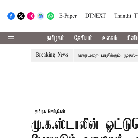
E-Paper
DTNEXT
Thanthi 
தமிழகம்
தேசியம்
உலகம்
சினி
Breaking News
 பிரதிநிதித்துவத்தை தொகுதி மறுவரையறை பாதிக்கும்: முதல்-அமைச
தமிழக செய்திகள்
மு.க.ஸ்டாலின் ஒட்டும