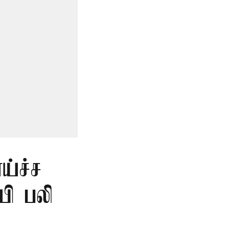
ய்ச்ச
யி பலி