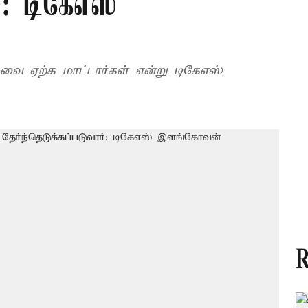
ர்: டிகேஎஸ்
-வை ஏற்க மாட்டார்கள் என்று டிகேஎஸ்
R