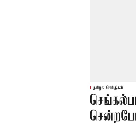
தமிழக செய்திகள்
செங்கல்ப
சென்றபோத