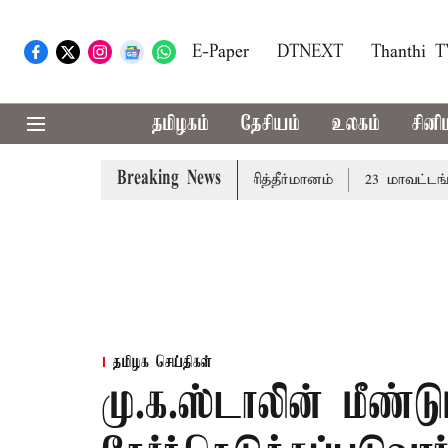
E-Paper
DTNEXT
Thanthi 
தமிழகம்
தேசியம்
உலகம்
சினி
Breaking News
த்து: சட்டமன்றத்தில் நாளை தனித்தீர்மானம்
23 மாவட்டங்களி
தமிழக செய்திகள்
மு.க.ஸ்டாலின் மீண்