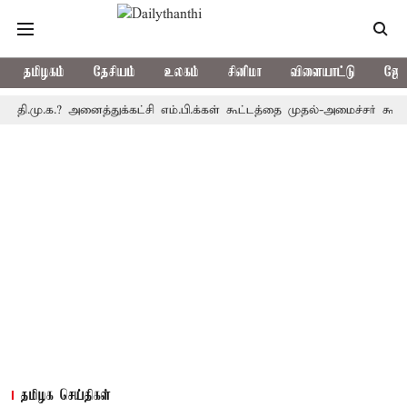
தமிழகம்
தேசியம்
உலகம்
சினிமா
விளையாட்டு
ஜோத
.க.? அனைத்துக்கட்சி எம்.பி.க்கள் கூட்டத்தை முதல்-அமைச்சர் கூட்டியதன
தமிழக செய்திகள்