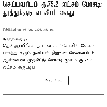
செய்பவரிடம் ரூ.75.2 லட்சம் மோசடி:
தூத்துக்குடி வாலிபர் கைது
Published on
:
08 Aug 2026, 3:33 pm
தூத்துக்குடி,
தென்ஆப்பிரிக்க நாடான
காங்கோ
வில் வேலை
பார்த்து வரும் தனியார் நிறுவன மேலாளரிடம்
ஆன்லைன் முதலீட்டு மோசடி மூலம் ரூ.75.2
லட்சம் சுருட்டிய
Read More