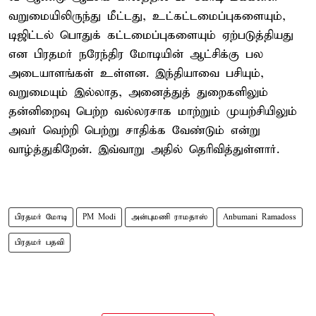
வறுமையிலிருந்து மீட்டது, உட்கட்டமைப்புகளையும்,
டிஜிட்டல் பொதுக் கட்டமைப்புகளையும் ஏற்படுத்தியது
என பிரதமர் நரேந்திர மோடியின் ஆட்சிக்கு பல
அடையாளங்கள் உள்ளன. இந்தியாவை பசியும்,
வறுமையும் இல்லாத, அனைத்துத் துறைகளிலும்
தன்னிறைவு பெற்ற வல்லரசாக மாற்றும் முயற்சியிலும்
அவர் வெற்றி பெற்று சாதிக்க வேண்டும் என்று
வாழ்த்துகிறேன். இவ்வாறு அதில் தெரிவித்துள்ளார்.
பிரதமர் மோடி
PM Modi
அன்புமணி ராமதாஸ்
Anbumani Ramadoss
பிரதமர் பதவி