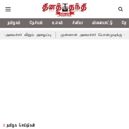
தமிழகம்
தேசியம்
உலகம்
சினிமா
விளையாட்டு
ஜோத
் விஜய் அழைப்பு
முன்னாள் அமைச்சர் பொன்முடிக்கு சென்னை நீதிமன்
தமிழக செய்திகள்