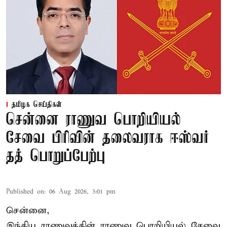
தமிழக செய்திகள்
சென்னை ராணுவ பொறியியல்
சேவை பிரிவின் தலைவராக ஈஸ்வர்
தத் பொறுப்பேற்பு
Published on
:
06 Aug 2026, 3:01 pm
சென்னை,
இந்திய ராணுவத்தின் ராணுவ பொறியியல் சேவை