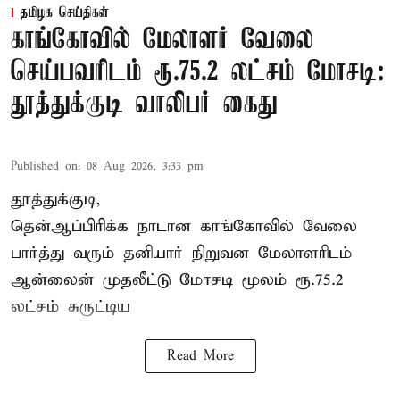
தமிழக செய்திகள்
காங்கோவில் மேலாளர் வேலை
செய்பவரிடம் ரூ.75.2 லட்சம் மோசடி:
தூத்துக்குடி வாலிபர் கைது
Published on
:
08 Aug 2026, 3:33 pm
தூத்துக்குடி,
தென்ஆப்பிரிக்க நாடான
காங்கோ
வில் வேலை
பார்த்து வரும் தனியார் நிறுவன மேலாளரிடம்
ஆன்லைன் முதலீட்டு மோசடி மூலம் ரூ.75.2
லட்சம் சுருட்டிய
Read More