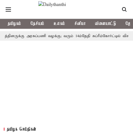
தமிழகம்
தேசியம்
உலகம்
சினிமா
விளையாட்டு
ஜோத
னருக்கு அரசுப்பணி வழக்கு; வரும் 14ம்தேதி சுப்ரீம்கோர்ட்டில் விசாரணை
தமிழக செய்திகள்