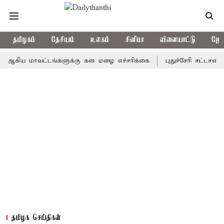
தமிழகம்
தேசியம்
உலகம்
சினிமா
விளையாட்டு
ஜோத
 மாவட்டங்களுக்கு கன மழை எச்சரிக்கை
புதுச்சேரி சட்டசபையில் வர
தமிழக செய்திகள்