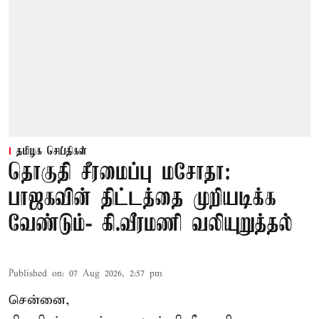
தமிழக செய்திகள்
தொகுதி சீரமைப்பு மசோதா:
பாஜகவின் திட்டத்தை முறியடிக்க
வேண்டும்- கி.வீரமணி வலியுறுத்தல்
Published on
:
07 Aug 2026, 2:57 pm
சென்னை,