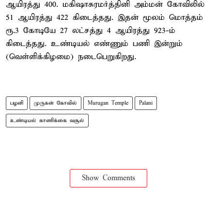
ஆயிரத்து 400. மகிஷாசுரமர்த்தினி அம்மன் கோவிலில்
51 ஆயிரத்து 422 கிடைத்தது. இதன் மூலம் மொத்தம்
ரூ.3 கோடியே 27 லட்சத்து 4 ஆயிரத்து 923-ம்
கிடைத்தது. உண்டியல் எண்ணும் பணி இன்றும்
(வெள்ளிக்கிழமை) நடைபெறுகிறது.
பழனி
முருகன் கோவில்
Murugan Temple
Palani
உண்டியல் காணிக்கை வசூல்
Show Comments