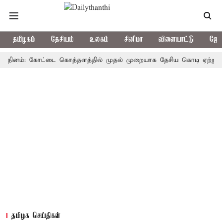
தமிழகம்
தேசியம்
உலகம்
சினிமா
விளையாட்டு
ஜோத
னம்: கோட்டை கொத்தளத்தில் முதல் முறையாக தேசிய கொடி ஏற்றுகிறார், மு
தமிழக செய்திகள்