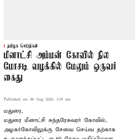
தமிழக செய்திகள்
மீனாட்சி அம்மன் கோவில் நில
மோசடி வழக்கில் மேலும் ஒருவர்
கைது
Published on
:
09 Aug 2026, 3:39 am
மதுரை,
மதுரை மீனாட்சி சுந்தரேசுவரர் கோவில்,
அழகர்கோவிலுக்கு சேவை செய்வ தற்காக
உருவாக்கப்பட்ட ரூ.60 கோடி மதிப்பிலான