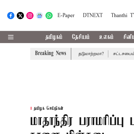
E-Paper
DTNEXT
Thanthi 
தமிழகம்
தேசியம்
உலகம்
சினி
Breaking News
் முதல் பட்ஜெட்: மாற்றமா?, தடுமாற்றமா?
சட்டசபையில் பட்ஜ
தமிழக செய்திகள்
மாதாந்திர பராமரிப்பு