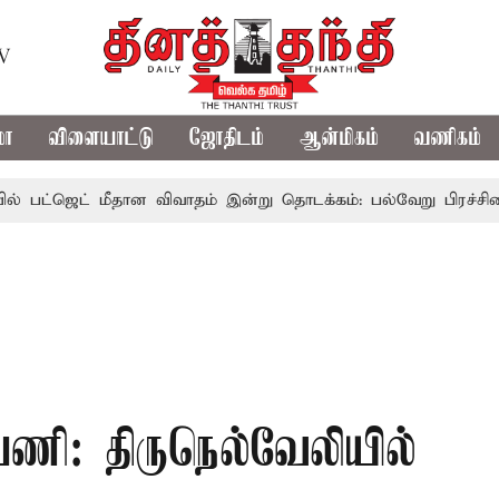
TV
மா
விளையாட்டு
ஜோதிடம்
ஆன்மிகம்
வணிகம்
ெட் மீதான விவாதம் இன்று தொடக்கம்: பல்வேறு பிரச்சினைகளை எழு
 பணி: திருநெல்வேலியில்