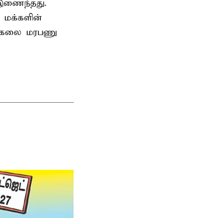
 இணைந்தது.
 மக்களின்
பல்கலை மரபணு