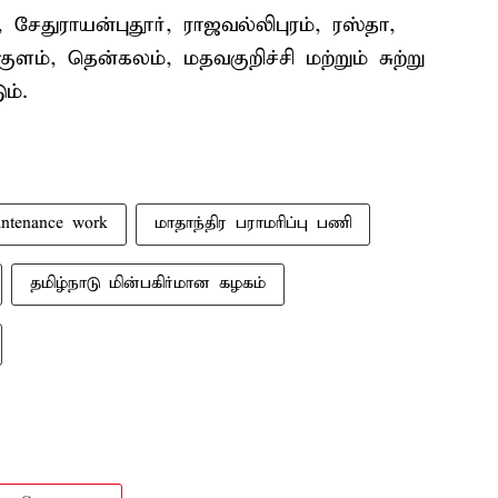
 சேதுராயன்புதூர், ராஜவல்லிபுரம், ரஸ்தா,
ுளம், தென்கலம், மதவகுறிச்சி மற்றும் சுற்று
ம்.
intenance work
மாதாந்திர பராமரிப்பு பணி
தமிழ்நாடு மின்பகிர்மான கழகம்