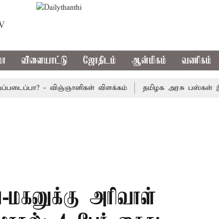
TV
மா
விளையாட்டு
ஜோதிடம்
ஆன்மிகம்
வணிகம்
ைப்பா? - விஞ்ஞானிகள் விளக்கம்
தமிழக அரசு பஸ்கள் இன்று க
்-மகனுக்கு அரிவாள்