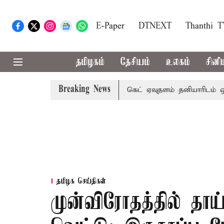
E-Paper
DTNEXT
Thanthi 
தமிழகம்
தேசியம்
உலகம்
சினி
Breaking News
து
குலசேகரன்பட்டினம் ராக்கெட் ஏவுதளம் தனியாரிடம் ஒப்பட
தமிழக செய்திகள்
முன்விரோதத்தில் தாய