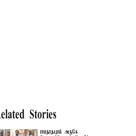
elated Stories
ராமநாதபுரம் அருகே