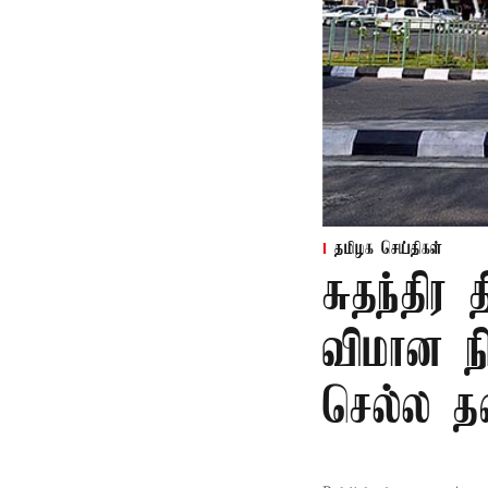
தமிழக செய்திகள்
சுதந்தி
விமான ந
செல்ல 