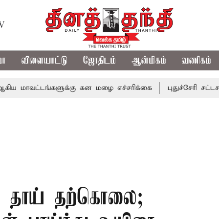
TV
மா
விளையாட்டு
ஜோதிடம்
ஆன்மிகம்
வணிகம்
ட்டங்களுக்கு கன மழை எச்சரிக்கை
புதுச்சேரி சட்டசபையில் 
ல் தாய் தற்கொலை;