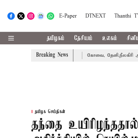
E-Paper
DTNEXT
Thanthi 
தமிழகம்
தேசியம்
உலகம்
சினி
Breaking News
கை வாபஸ் பெற்றார் சங்கீதா
கோவை, தேனி,நீலகிரி ஆகிய மாவ
தமிழக செய்திகள்
தந்தை உயிரிழந்ததா