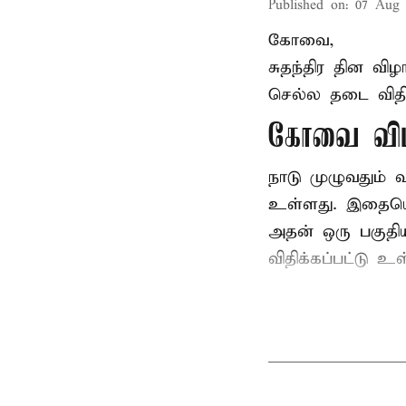
Published on
:
07 Aug 
கோவை,
சுதந்திர தின வ
செல்ல தடை விதிக
கோவை விம
நாடு முழுவதும்
உள்ளது. இதையொட்
அதன் ஒரு பகுதி
விதிக்கப்பட்டு 