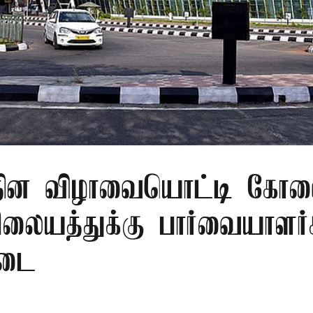
ர தின விழாவையொட்டி கோ
ிலையத்துக்கு பார்வையாளர்
தடை