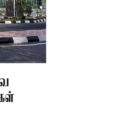
வை
கள்