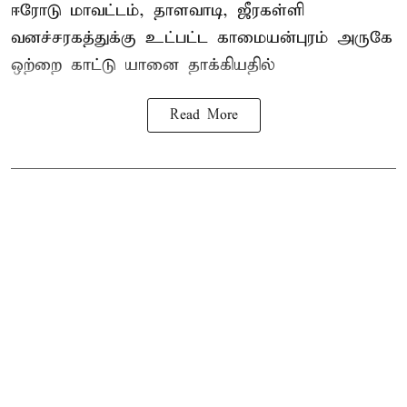
ஈரோடு மாவட்டம்,
தாளவாடி
, ஜீரகள்ளி
வனச்சரகத்துக்கு உட்பட்ட காமையன்புரம் அருகே
ஒற்றை காட்டு
யானை தாக்கி
யதில்
Read More