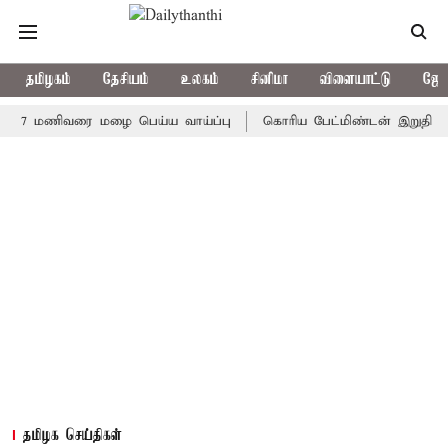
தமிழகம்
தேசியம்
உலகம்
சினிமா
விளையாட்டு
ஜோத
 மணிவரை மழை பெய்ய வாய்ப்பு
கொரிய பேட்மிண்டன் இறுதி போட்டி; 
தமிழக செய்திகள்