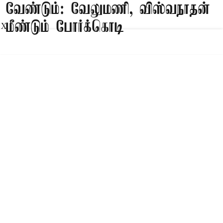
வேண்டும்: வேலுமணி, விஸ்வநாதன்
மீண்டும் போர்க்கொடி
X
Published on
:
09 Aug 2026, 8:47 am
சென்னை,
சசிகலா, தினகரனை கட்சியில் சேர்க்க வேண்டும்,
அவர்களுடன் பேசி கட்சியை பலப்படுத்த
வேண்டும் என பழனிசாமிக்கு வேலுமணி,
விஸ்வநாதன் ஆகியோர் இணைந்து கடிதம் எழுதி
உள்ளனர்.
Read More