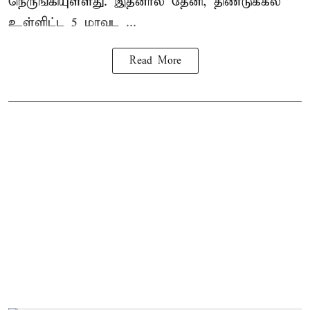
நெருங்கியுள்ளது. இதனால் தேனி, திண்டுக்கல்
உள்ளிட்ட 5 மாவட ...
Read More