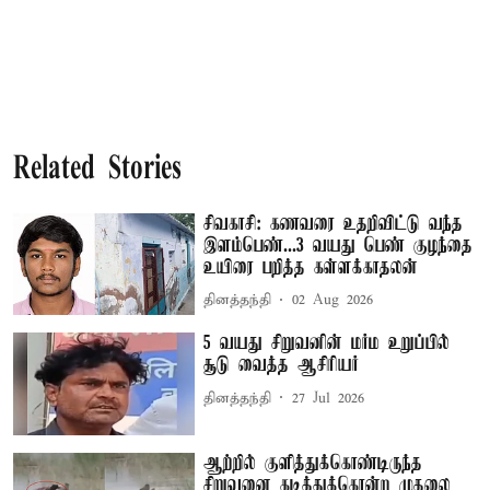
Related Stories
சிவகாசி: கணவரை உதறிவிட்டு வந்த
இளம்பெண்...3 வயது பெண் குழந்தை
உயிரை பறித்த கள்ளக்காதலன்
தினத்தந்தி
02 Aug 2026
5 வயது சிறுவனின் மர்ம உறுப்பில்
சூடு வைத்த ஆசிரியர்
தினத்தந்தி
27 Jul 2026
ஆற்றில் குளித்துக்கொண்டிருந்த
சிறுவனை கடித்துக்கொன்ற முதலை