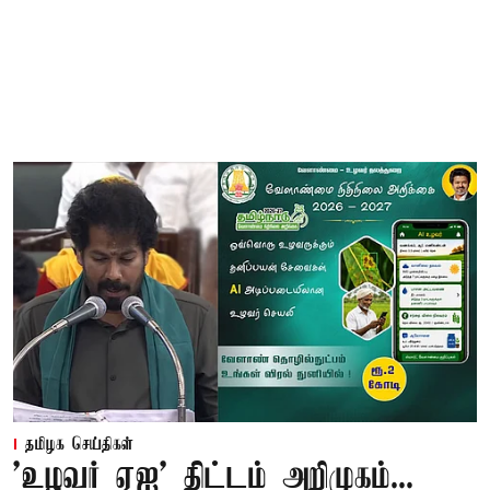
தமிழக செய்திகள்
'உழவர் ஏஐ' திட்டம் அறிமுகம்...