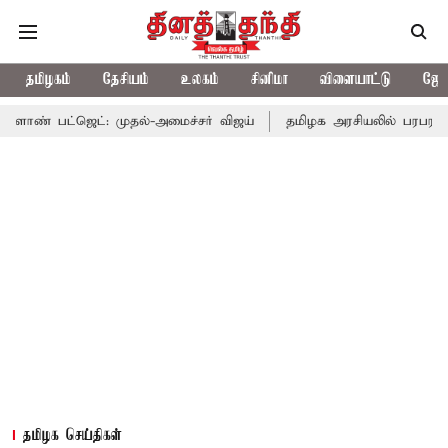
தமிழகம்
தேசியம்
உலகம்
சினிமா
விளையாட்டு
ஜோத
ட்: முதல்-அமைச்சர் விஜய்
தமிழக அரசியலில் பரபரப்பு; அமைச்சர் 
தமிழக செய்திகள்