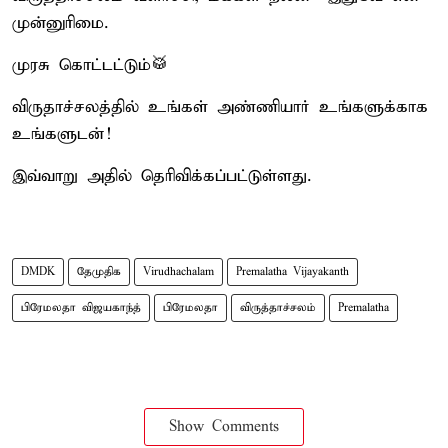
முன்னுரிமை.
முரசு கொட்டட்டும்🥁
விருதாச்சலத்தில் உங்கள் அண்ணியார் உங்களுக்காக
உங்களுடன்!
இவ்வாறு அதில் தெரிவிக்கப்பட்டுள்ளது.
DMDK
தேமுதிக
Virudhachalam
Premalatha Vijayakanth
பிரேமலதா விஜயகாந்த்
பிரேமலதா
விருத்தாச்சலம்
Premalatha
Show Comments