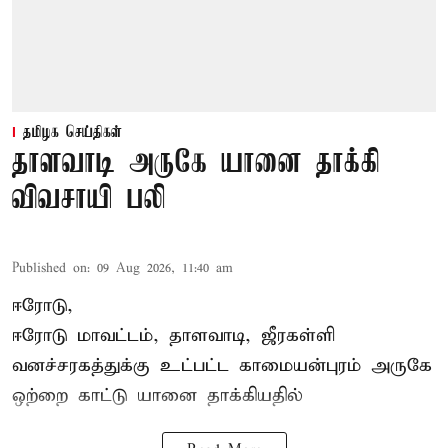
தமிழக செய்திகள்
தாளவாடி அருகே யானை தாக்கி
விவசாயி பலி
Published on
:
09 Aug 2026, 11:40 am
ஈரோடு,
ஈரோடு மாவட்டம்,
தாளவாடி
, ஜீரகள்ளி
வனச்சரகத்துக்கு உட்பட்ட காமையன்புரம் அருகே
ஒற்றை காட்டு
யானை தாக்கி
யதில்