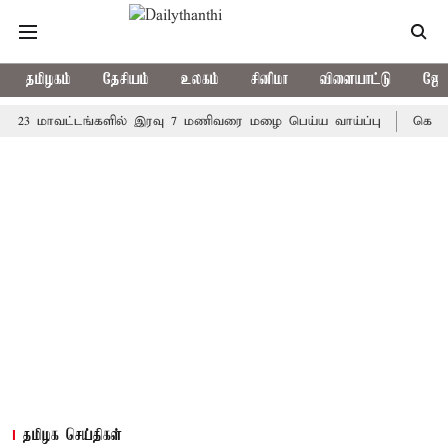
தமிழகம்
தேசியம்
உலகம்
சினிமா
விளையாட்டு
ஜோத
மாவட்டங்களில் இரவு 7 மணிவரை மழை பெய்ய வாய்ப்பு
கொரிய பேட்ம
தமிழக செய்திகள்