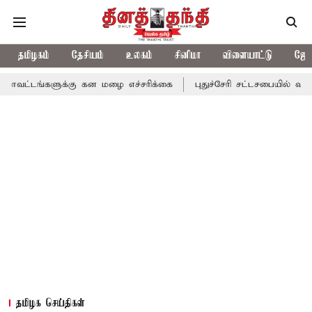
தமிழகம்
தேசியம்
உலகம்
சினிமா
விளையாட்டு
ஜோத
ளுக்கு கன மழை எச்சரிக்கை
புதுச்சேரி சட்டசபையில் வரும் 24ம் தே
தமிழக செய்திகள்