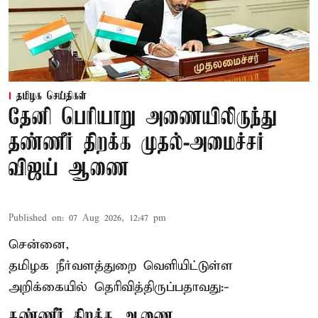
தமிழக செய்திகள்
தேனி பெரியாறு அணையிலிருந்து
தண்ணீர் திறக்க முதல்-அமைச்சர்
விஜய் ஆணை
Published on
:
07 Aug 2026, 12:47 pm
சென்னை,
தமிழக நீர்வளத்துறை வெளியிட்டுள்ள
அறிக்கையில் தெரிவித்திருப்பதாவது:-
தண்ணீர் திறக்க ஆணை