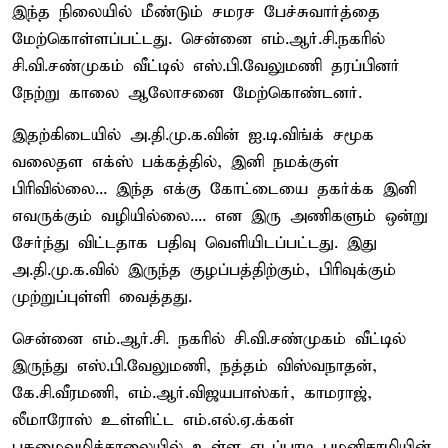
இந்த நிலையில் மீண்டும் சமரச பேச்சுவார்த்தை
மேற்கொள்ளப்பட்டது. சென்னை எம்.ஆர்.சி.நகரில்
சி.வி.சண்முகம் வீட்டில் எஸ்.பி.வேலுமணி தரப்பினர்
நேற்று காலை ஆலோசனை மேற்கொண்டனர்.
இதற்கிடையில் அ.தி.மு.க.வின் ஐ.டி.விங்க் சமூக
வலைதள எக்ஸ் பக்கத்தில், இனி நமக்குள்
பிரிவில்லை... இந்த எக்கு கோட்டையை தகர்க்க இனி
எவருக்கும் வழியில்லை.... என இரு அணிகளும் ஒன்று
சேர்ந்து விட்டதாக பதிவு வெளியிடப்பட்டது. இது
அ.தி.மு.க.வில் இருந்த குழப்பத்திற்கும், பிரிவுக்கும்
முற்றுப்புள்ளி வைத்தது.
சென்னை எம்.ஆர்.சி. நகரில் சி.வி.சண்முகம் வீட்டில்
இருந்து எஸ்.பி.வேலுமணி, நத்தம் விஸ்வநாதன்,
கே.சி.வீரமணி, எம்.ஆர்.விஜயபாஸ்கர், காமராஜ்,
லீமாரோஸ் உள்ளிட்ட எம்.எல்.ஏ.க்கள்
பசுமைவழிச்சாலையில் உள்ள எடப்பாடி பழனிசாமியின்