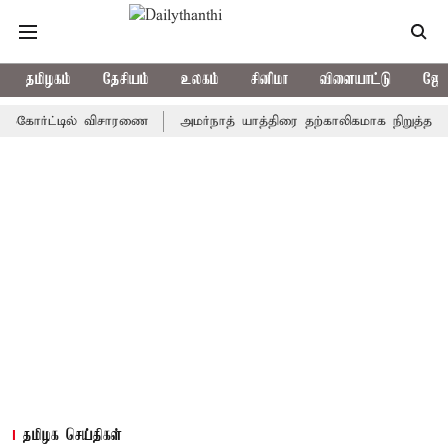
தமிழகம்
தேசியம்
உலகம்
சினிமா
விளையாட்டு
ஜோத
ர்ட்டில் விசாரணை
அமர்நாத் யாத்திரை தற்காலிகமாக நிறுத்தம்
இம
தமிழக செய்திகள்