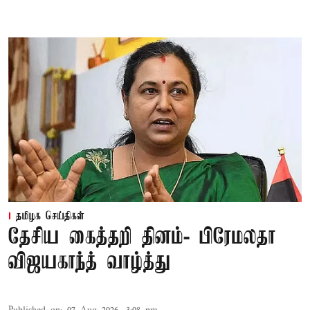
தமிழக செய்திகள்
தேசிய கைத்தறி தினம்- பிரேமலதா
விஜயகாந்த் வாழ்த்து