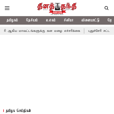
தமிழகம்
தேசியம்
உலகம்
சினிமா
விளையாட்டு
ஜோத
மாவட்டங்களுக்கு கன மழை எச்சரிக்கை
புதுச்சேரி சட்டசபையில் வரும
தமிழக செய்திகள்