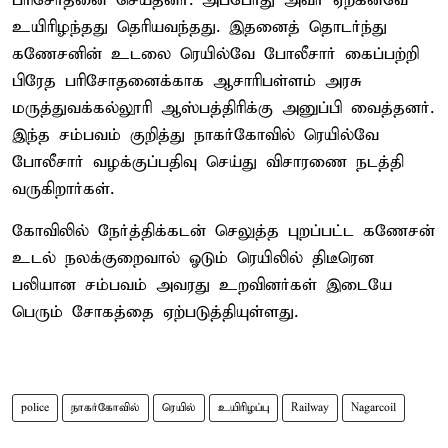
பரிசோதனை செய்தனர். அப்போது அவர் ஏற்கனவே
உயிரிழந்தது தெரியவந்தது. இதனைத் தொடர்ந்து
கணேசனின் உடலை ரெயில்வே போலீசார் கைப்பற்றி
பிரேத பரிசோதனைக்காக ஆசாரிபள்ளம் அரசு
மருத்துவக்கல்லூரி ஆஸ்பத்திரிக்கு அனுப்பி வைத்தனர்.
இந்த சம்பவம் குறித்து நாகர்கோவில் ரெயில்வே
போலீசார் வழக்குப்பதிவு செய்து விசாரணை நடத்தி
வருகிறார்கள்.
கோவிலில் நேர்த்திக்கடன் செலுத்த புறப்பட்ட கணேசன்
உடல் நலக்குறைவால் ஓடும் ரெயிலில் திடீரென
பலியான சம்பவம் அவரது உறவினர்கள் இடையே
பெரும் சோகத்தை ஏற்படுத்தியுள்ளது.
police
நாகர்கோவில்
ரெயில்
உயிரிழப்பு
Railway
Nagarcoil