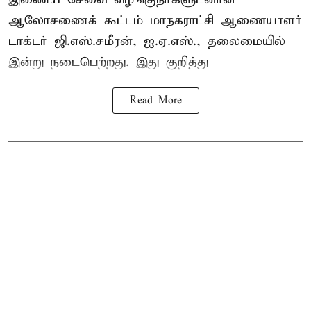
ஆலோசணைக் கூட்டம் மாநகராட்சி ஆணையாளர்
டாக்டர் ஜி.எஸ்.சமீரன், ஐ.ஏ.எஸ்., தலைமையில்
இன்று நடைபெற்றது. இது குறித்து
Read More