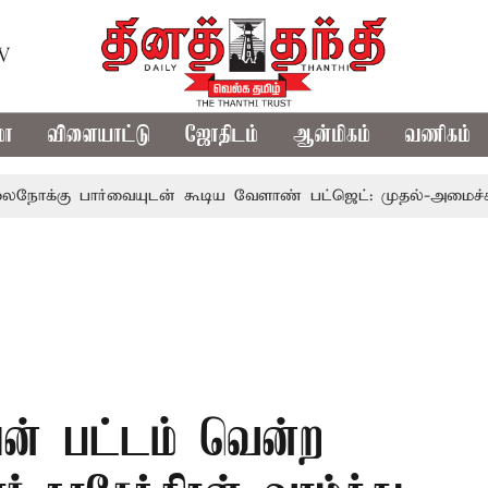
TV
மா
விளையாட்டு
ஜோதிடம்
ஆன்மிகம்
வணிகம்
ார்வையுடன் கூடிய வேளாண் பட்ஜெட்: முதல்-அமைச்சர் விஜய்
யன் பட்டம் வென்ற