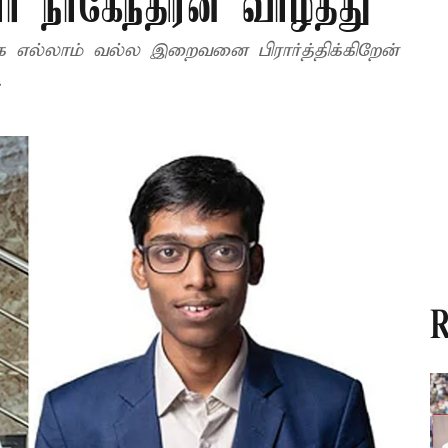
் நாகேந்திரன் வாழ்த்து
்க எல்லாம் வல்ல இறைவனை பிரார்த்திக்கிறேன்
.
R