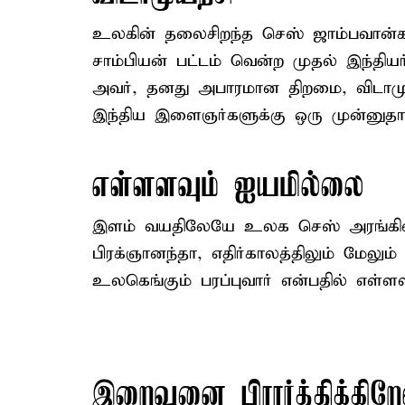
உலகின் தலைசிறந்த செஸ் ஜாம்பவான்க
சாம்பியன் பட்டம் வென்ற முதல் இந்தி
அவர், தனது அபாரமான திறமை, விடாமுயற
இந்திய இளைஞர்களுக்கு ஒரு முன்னுதார
எள்ளளவும் ஐயமில்லை
இளம் வயதிலேயே உலக செஸ் அரங்கில
பிரக்ஞானந்தா, எதிர்காலத்திலும் மேலு
உலகெங்கும் பரப்புவார் என்பதில் எள்
இறைவனை பிரார்த்திக்கிறே