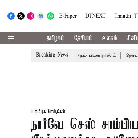
E-Paper
DTNEXT
Thanthi 
தமிழகம்
தேசியம்
உலகம்
சினி
Breaking News
்முடிக்கு சென்னை நீதிமன்றம் பிடிவாராண்ட்
தொலைநோக்கு ப
தமிழக செய்திகள்
நார்வே செஸ் சாம்பி