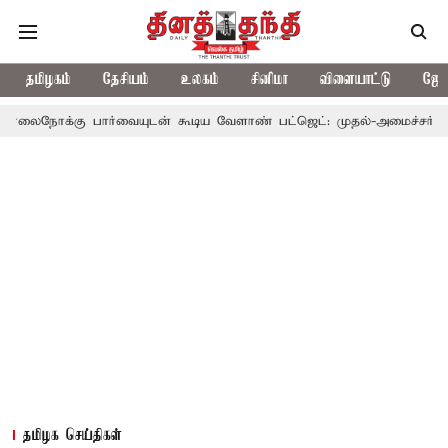
தமிழகம்
தேசியம்
உலகம்
சினிமா
விளையாட்டு
ஜோத
ு பார்வையுடன் கூடிய வேளாண் பட்ஜெட்: முதல்-அமைச்சர் விஜய்
த
தமிழக செய்திகள்