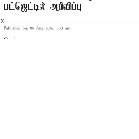
பட்ஜெட்டில் அறிவிப்பு
X
Published on
:
06 Aug 2026, 5:53 am
சென்னை,
தமிழக சட்டசபையில் நேற்று 2026-27-ம்
ஆண்டுக்கான த.வெ.க. அரசின் முதல் 'பட்ஜெட்'
தாக்கல் செய்யப்பட்டது. இந்த நிலையில்,
சட்டசபையில் 2026-27-ம் ஆண்டுக்கான வேளாண்
பட்ஜெட்டை வேளாண் துறை அமைச்சர் வினோத்
தாக்கல் செய்து வருகிறார்.
Read More