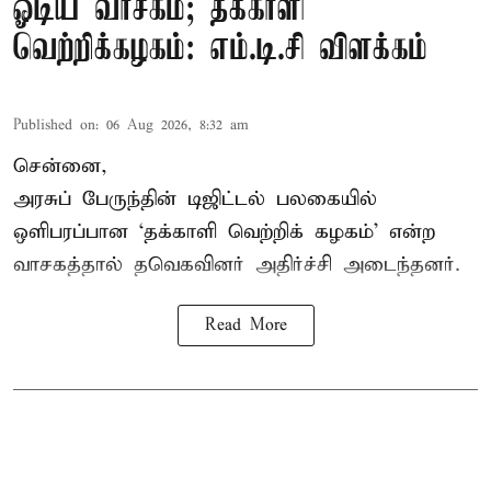
ஓடிய வாசகம்; தக்காளி
வெற்றிக்கழகம்: எம்.டி.சி விளக்கம்
Published on
:
06 Aug 2026, 8:32 am
சென்னை,
அரசுப் பேருந்தின் டிஜிட்டல் பலகையில்
ஒளிபரப்பான ‘தக்காளி வெற்றிக் கழகம்’ என்ற
வாசகத்தால் தவெகவினர் அதிர்ச்சி அடைந்தனர்.
Read More