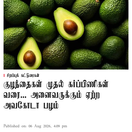
சிறப்புக் கட்டுரைகள்
குழந்தைகள் முதல் கர்ப்பிணிகள்
வரை... அனைவருக்கும் ஏற்ற
அவகோடா பழம்
Published on
:
06 Aug 2026, 4:09 pm