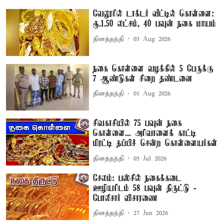
வேலூரில் டாக்டர் வீட்டில் கொள்ளை:
ரூ.1.50 லட்சம், 40 பவுன் நகை மாயம்
தினத்தந்தி
03 Aug 2026
நகை கொள்ளை வழக்கில் 5 பேருக்கு
7 ஆண்டுகள் சிறை தண்டனை
தினத்தந்தி
01 Aug 2026
சிவகாசியில் 75 பவுன் நகை
கொள்ளை... அரிவாளைக் காட்டி
மிரட்டி தப்பிச் சென்ற கொள்ளையர்கள்
தினத்தந்தி
05 Jul 2026
சேலம்: பஸ்சில் நகைக்கடை
ஊழியரிடம் 58 பவுன் திருட்டு -
போலீசார் விசாரணை
தினத்தந்தி
27 Jun 2026