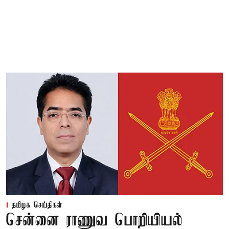
தமிழக செய்திகள்
சென்னை ராணுவ பொறியியல்