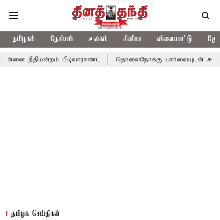
தமிழகம்
தேசியம்
உலகம்
சினிமா
விளையாட்டு
ஜோத
ன்றம் பிடிவாராண்ட்
தொலைநோக்கு பார்வையுடன் கூடிய வேளாண் பட்
தமிழக செய்திகள்