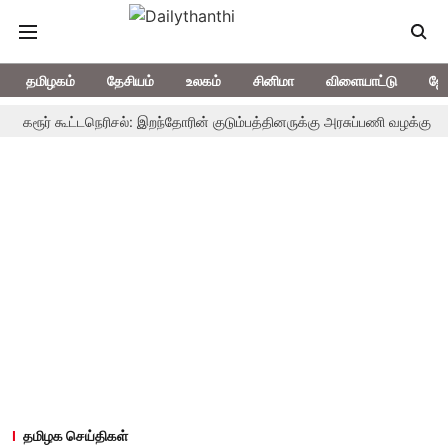
தமிழகம்
தேசியம்
உலகம்
சினிமா
விளையாட்டு
ஜோ
ர் கூட்டநெரிசல்: இறந்தோரின் குடும்பத்தினருக்கு அரசுப்பணி வழக்கு; வரும் 14ம
தமிழக செய்திகள்