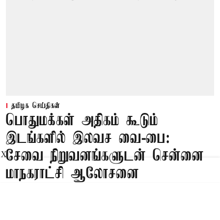
தமிழக செய்திகள்
பொதுமக்கள் அதிகம் கூடும்
இடங்களில் இலவச வை-பை:
சேவை நிறுவனங்களுடன் சென்னை
X
மாநகராட்சி ஆலோசனை
Published on
:
07 Aug 2026, 3:17 pm