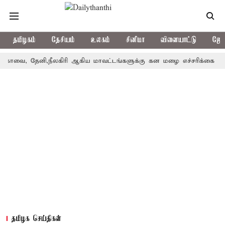
தமிழகம்
தேசியம்
உலகம்
சினிமா
விளையாட்டு
ஜோத
தேனி,நீலகிரி ஆகிய மாவட்டங்களுக்கு கன மழை எச்சரிக்கை
புதுச
தமிழக செய்திகள்