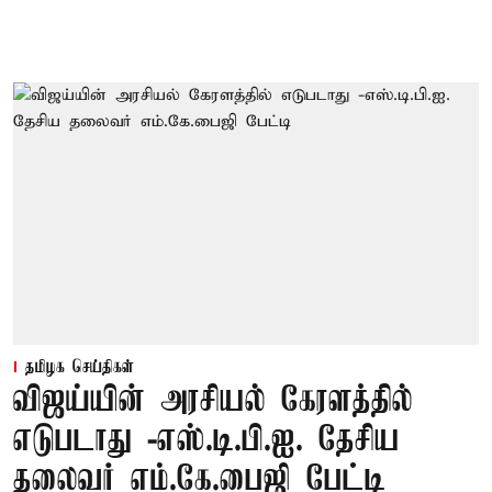
தமிழக செய்திகள்
விஜய்யின் அரசியல் கேரளத்தில்
எடுபடாது -எஸ்.டி.பி.ஐ. தேசிய
தலைவர் எம்.கே.பைஜி பேட்டி