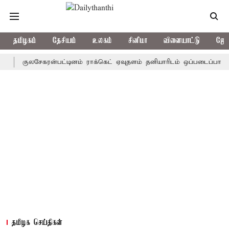
தமிழகம்
தேசியம்
உலகம்
சினிமா
விளையாட்டு
ஜோத
குலசேகரன்பட்டினம் ராக்கெட் ஏவுதளம் தனியாரிடம் ஒப்படைப்பா? - விஞ்ஞ
தமிழக செய்திகள்