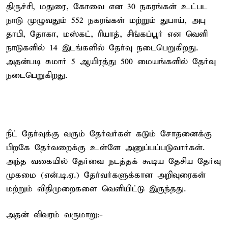
திருச்​சி, மதுரை, கோவை என 30 நகரங்​கள் உட்பட
நாடு முழு​வதும் 552 நகரங்​கள் மற்​றும் துபாய், அபு​
தாபி, தோகா, மஸ்​கட், ரியாத், சிங்​கப்​பூர் என வெளி​
நாடு​களில் 14 இடங்​களில் தேர்வு நடை​பெறுகிறது.
அதன்படி சுமார் 5 ஆயிரத்து 500 மையங்​களில் தேர்வு
நடை​பெறுகிறது.
நீட் தேர்வுக்கு வரும் தேர்வர்கள் கடும் சோதனைக்கு
பிறகே தேர்வறைக்கு உள்ளே அனுப்பப்படுவார்கள்.
அந்த வகையில் தேர்வை நடத்தக் கூடிய தேசிய தேர்வு
முகமை (என்.டி.ஏ.) தேர்வர்களுக்கான அறிவுரைகள்
மற்றும் விதிமுறைகளை வெளியிட்டு இருந்தது.
அதன் விவரம் வருமாறு:-