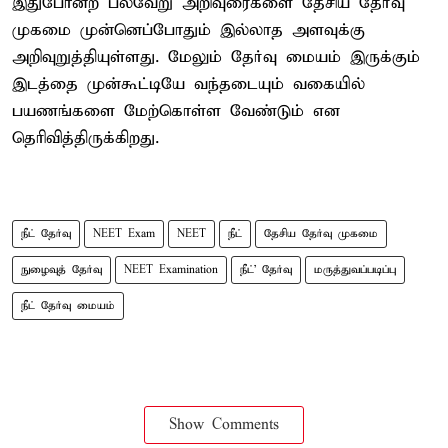
இதுபோன்ற பல்வேறு அறிவுரைகளை தேசிய தேர்வு
முகமை முன்னெப்போதும் இல்லாத அளவுக்கு
அறிவுறுத்தியுள்ளது. மேலும் தேர்வு மையம் இருக்கும்
இடத்தை முன்கூட்டியே வந்தடையும் வகையில்
பயணங்களை மேற்கொள்ள வேண்டும் என
தெரிவித்திருக்கிறது.
நீட் தேர்வு
NEET Exam
NEET
நீட்
தேசிய தேர்வு முகமை
நுழைவுத் தேர்வு
NEET Examination
நீட்' தேர்வு
மருத்துவப்படிப்பு
நீட் தேர்வு மையம்
Show Comments