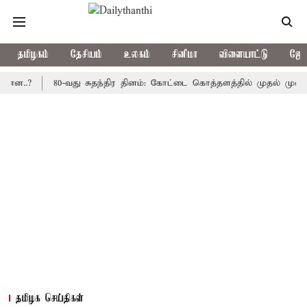
தமிழகம்
தேசியம்
உலகம்
சினிமா
விளையாட்டு
ஜோத
80-வது சுதந்திர தினம்: கோட்டை கொத்தளத்தில் முதல் முறையாக தேச
தமிழக செய்திகள்