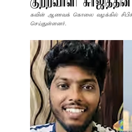
குற்றவாளி சுர்ஜித்தி
கவின் ஆணவக் கொலை வழக்கில் சிபிசிஐட
செய்துள்ளனர்.