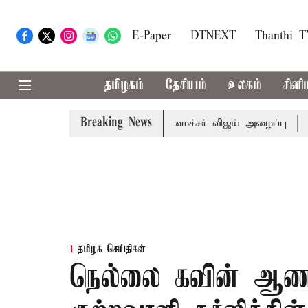
E-Paper
DTNEXT
Thanthi 
தமிழகம்
தேசியம்
உலகம்
சினி
Breaking News
கள் கூட்டத்துக்கு முதல்-அமைச்சர் விஜய் அழைப்பு
முன்னாள்
தமிழக செய்திகள்
நெல்லை கவின் ஆண