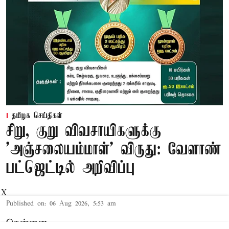
தமிழக செய்திகள்
சிறு, குறு விவசாயிகளுக்கு
'அஞ்சலையம்மாள்' விருது: வேளாண்
பட்ஜெட்டில் அறிவிப்பு
X
Published on
:
06 Aug 2026, 5:53 am
சென்னை,