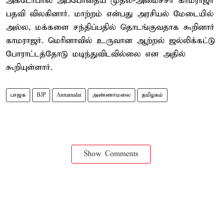
அக்டோபரில் அப்போதைய முதல்-அமைச்சர் காமராஜர்
பதவி விலகினார். மாற்றம் என்பது அரசியல் மேடையில்
அல்ல, மக்களை சந்திப்பதில் தொடங்குவதாக கூறினார்
காமராஜர். மெரினாவில் உருவான ஆற்றல் ஜல்லிக்கட்டு
போராட்டத்தோடு மடிந்துவிடவில்லை என அதில்
கூறியுள்ளார்.
பாஜக
BJP
Annamalai
அண்ணாமலை
தமிழகம்
Show Comments