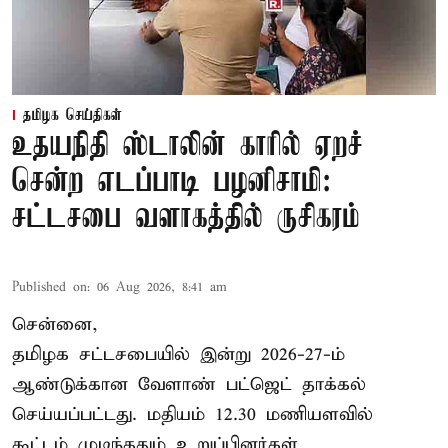
தமிழக செய்திகள்
உதயநிதி ஸ்டாலின் காரில் ஏறச்
சென்ற எடப்பாடி பழனிசாமி:
சட்டசபை வளாகத்தில் ருசிகரம்
Published on
:
06 Aug 2026, 8:41 am
சென்னை,
தமிழக சட்டசபையில் இன்று 2026-27-ம்
ஆண்டுக்கான
வேளாண் பட்ஜெட் தாக்கல்
செய்யப்பட்டது. மதியம் 12.30 மணியளவில்
கூட்டம் முடிந்ததும் உறுப்பினர்கள்