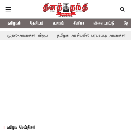
தமிழகம்
தேசியம்
உலகம்
சினிமா
விளையாட்டு
ஜோத
மைச்சர் விஜய்
தமிழக அரசியலில் பரபரப்பு; அமைச்சர் ஆனந்த் உடன்
தமிழக செய்திகள்