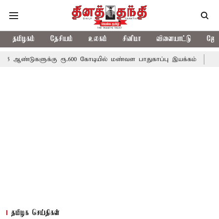
தமிழகம்
தேசியம்
உலகம்
சினிமா
விளையாட்டு
ஜோத
ுக்கு ரூ.600 கோடியில் மண்வள பாதுகாப்பு இயக்கம்
விவசாயிகளுக்க
தமிழக செய்திகள்