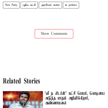
New Party
புதிய கட்சி
அரசியல் களம்
tn politics
Show Comments
Related Stories
‘வீ த லீடர்ஸ்' கட்சி பெயர், கொடியை
அடுத்த மாதம் அறிவிக்கிறார்,
அண்ணாமலை