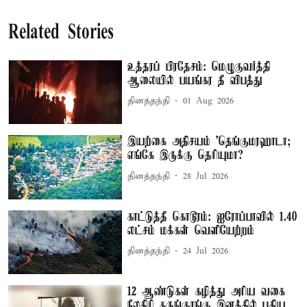
Related Stories
உத்தரப் பிரதேசம்: மெழுகுவர்த்தி
ஆலையில் பயங்கர தீ விபத்து
தினத்தந்தி
01 Aug 2026
இயற்கை அதிசயம் 'தெங்குமரஹாடா;
எங்கே இருக்கு தெரியுமா?
தினத்தந்தி
28 Jul 2026
காட்டுத்தீ கொடூரம்: ஐரோப்பாவில் 1.40
லட்சம் மக்கள் வெளியேற்றம்
தினத்தந்தி
24 Jul 2026
12 ஆண்டுகள் கழித்து அரிய வகை
நீலகிரி கருங்குரங்கு இனத்தில் புதிய