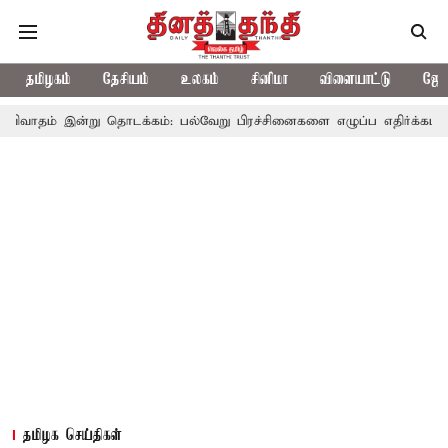
தமிழகம்
தேசியம்
உலகம்
சினிமா
விளையாட்டு
ஜோத
்று தொடக்கம்: பல்வேறு பிரச்சினைகளை எழுப்ப எதிர்க்கட்சிகள் திட்டம்
தமிழக செய்திகள்