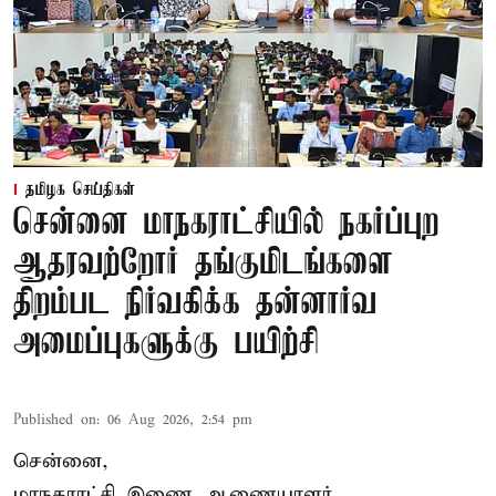
தமிழக செய்திகள்
சென்னை மாநகராட்சியில் நகர்ப்புற
ஆதரவற்றோர் தங்குமிடங்களை
திறம்பட நிர்வகிக்க தன்னார்வ
அமைப்புகளுக்கு பயிற்சி
Published on
:
06 Aug 2026, 2:54 pm
சென்னை,
மாநகராட்சி இணை ஆணையாளர்