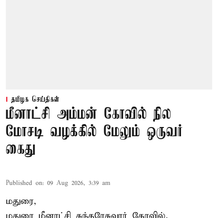
தமிழக செய்திகள்
மீனாட்சி அம்மன் கோவில் நில
மோசடி வழக்கில் மேலும் ஒருவர்
கைது
Published on
:
09 Aug 2026, 3:39 am
மதுரை,
மதுரை மீனாட்சி சுந்தரேசுவரர் கோவில்,