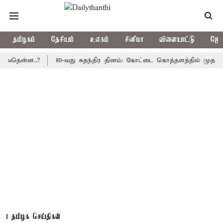
தமிழகம்
தேசியம்
உலகம்
சினிமா
விளையாட்டு
ஜோத
்ன..?
80-வது சுதந்திர தினம்: கோட்டை கொத்தளத்தில் முதல் முறையா
தமிழக செய்திகள்