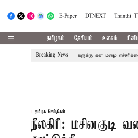
E-Paper
DTNEXT
Thanthi 
தமிழகம்
தேசியம்
உலகம்
சினி
Breaking News
தேனி,நீலகிரி ஆகிய மாவட்டங்களுக்கு கன மழை எச்சரிக்கை
தமிழக செய்திகள்
நீலகிரி: மசினகுடி 