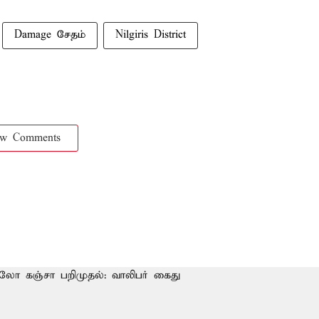
Damage சேதம்
Nilgiris District
ow Comments