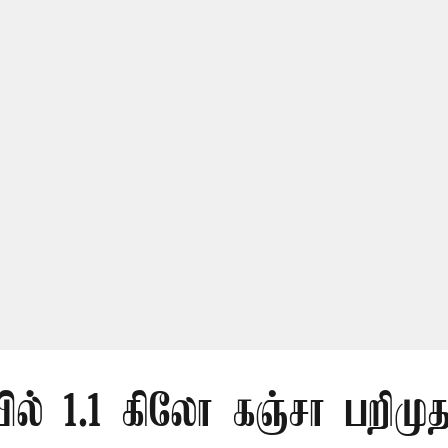
ல் 1.1 கிலோ கஞ்சா பறிமுத