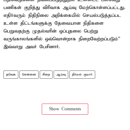
பணிகள் குறித்து விரிவாக ஆய்வு மேற்கொள்ளப்பட்டது.
எதிர்வரும் நிதிநிலை அறிக்கையில் செயல்படுத்தப்பட
உள்ள திட்டங்களுக்கு தேவையான நிதிகளை
பெறுவதற்கு முதல்வரின் ஒப்புதலை பெற்று
வருங்காலங்களில் ஒவ்வொன்றாக நிறைவேற்றப்படும்”
இவ்வாறு அவர் பேசினார்.
தவெக
சென்னை
சிறை
ஆய்வு
நிர்மல் குமார்
Show Comments