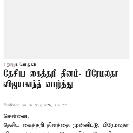
தமிழக செய்திகள்
தேசிய கைத்தறி தினம்- பிரேமலதா
விஜயகாந்த் வாழ்த்து
Published on
:
07 Aug 2026, 3:08 pm
சென்னை,
தேசிய கைத்தறி தினத்தை
முன்னிட்டு, பிரேமலதா