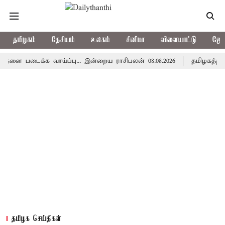
தமிழகம்
தேசியம்
உலகம்
சினிமா
விளையாட்டு
ஜோத
ைக்க வாய்ப்பு... இன்றைய ராசிபலன் 08.08.2026
தமிழகத்தில் இன்ற
தமிழக செய்திகள்