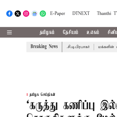
E-Paper
DTNEXT
Thanthi 
தமிழகம்
தேசியம்
உலகம்
சினி
Breaking News
ெறும் - சபாநாயகர் ஜே.சி.டி.பிரபாகர்
மக்களின் எதிர்பார்ப்
தமிழக செய்திகள்
‘கருத்து கணிப்பு இல்