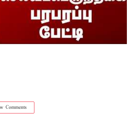
ow Comments