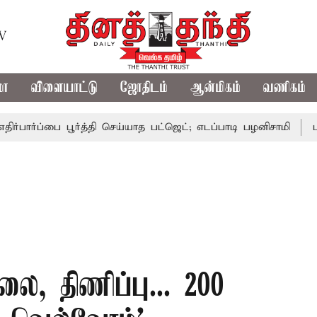
TV
மா
விளையாட்டு
ஜோதிடம்
ஆன்மிகம்
வணிகம்
பை பூர்த்தி செய்யாத பட்ஜெட்; எடப்பாடி பழனிசாமி
பட்ஜெட்டில
லை, திணிப்பு... 200