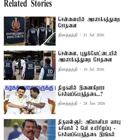
Related Stories
சென்னையில் அமலாக்கத்துறை
சோதனை
தினத்தந்தி
21 Jul 2026
சென்னை, புதுக்கோட்டையில்
அமலாக்கத்துறை சோதனை
தினத்தந்தி
10 Jul 2026
திமுகவில் இணைகிறாரா
செல்வப்பெருந்தகை...?
தினத்தந்தி
28 Jun 2026
திருவள்ளூர்: அமோனியா வாயு
கசிவால் 2 பேர் உயிரிழப்பு -
செல்வப்பெருந்தகை இரங்கல்