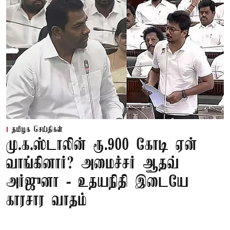
தமிழக செய்திகள்
மு.க.ஸ்டாலின் ரூ.900 கோடி ஏன்
வாங்கினார்? அமைச்சர் ஆதவ்
அர்ஜுனா - உதயநிதி இடையே
காரசார வாதம்