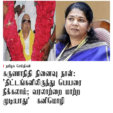
தமிழக செய்திகள்
கருணாநிதி நினைவு நாள்:
'திட்டங்களிலிருந்து பெயரை
நீக்கலாம்; வரலாற்றை மாற்ற
முடியாது' – கனிமொழி