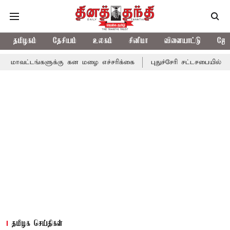
தமிழகம்
தேசியம்
உலகம்
சினிமா
விளையாட்டு
ஜோத
களுக்கு கன மழை எச்சரிக்கை
புதுச்சேரி சட்டசபையில் வரும் 24ம் த
தமிழக செய்திகள்