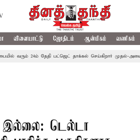
TV
மா
விளையாட்டு
ஜோதிடம்
ஆன்மிகம்
வணிகம்
 வரும் 24ம் தேதி பட்ஜெட் தாக்கல் செய்கிறார் முதல்-அமைச்சர் ரங
்பு இல்லை: டெல்டா