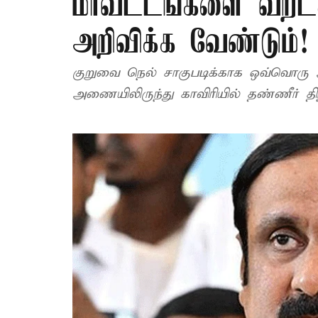
மாவட்டங்களை வறட்ச
அறிவிக்க வேண்டும்!
குறுவை நெல் சாகுபடிக்காக ஒவ்வொரு ஆ
அணைய