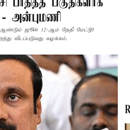
ி பாதித்த பகுதிகளாக
 - அன்புமணி
ண்டும் ஜூன் 12-ஆம் தேதி மேட்டூர்
ிலிருந்து காவிரியில் தண்ணீர் திறந்து விடப்படுவது வழக்கம்.
R