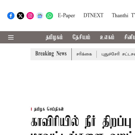
E-Paper
DTNEXT
Thanthi 
தமிழகம்
தேசியம்
உலகம்
சினி
Breaking News
ட்டங்களுக்கு கன மழை எச்சரிக்கை
புதுச்சேரி சட்டசபையில்
தமிழக செய்திகள்
காவிரியில் நீர் திறப