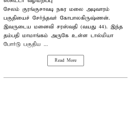
ஸ்கூட்டர் வழிமறிப்பு
சேலம் குரங்குசாவடி நகர மலை அடிவாரம்
பகுதியைச் சேர்ந்தவர் கோபாலகிருஷ்ணன்.
இவருடைய மனைவி சரஸ்வதி (வயது 44). இந்த
தம்பதி மாமாங்கம் அருகே உள்ள டால்மியா
போர்டு பகுதிய ...
Read More