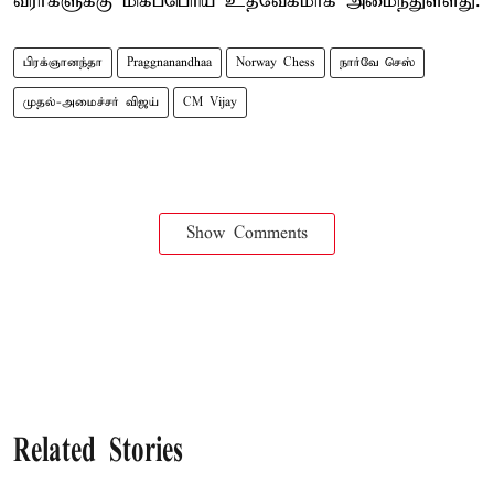
வீரர்களுக்கு மிகப்பெரிய உத்வேகமாக அமைந்துள்ளது.
பிரக்ஞானந்தா
Praggnanandhaa
Norway Chess
நார்வே செஸ்
முதல்-அமைச்சர் விஜய்
CM Vijay
Show Comments
Related Stories