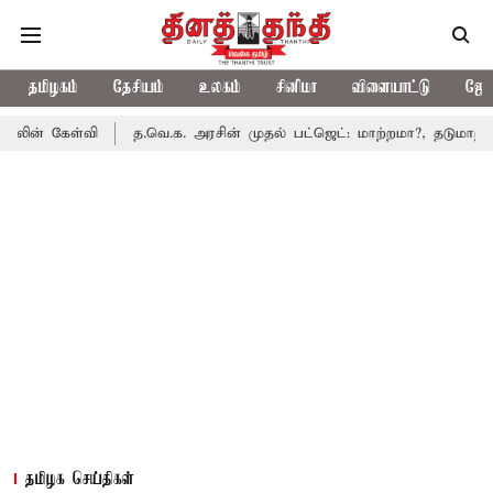
தமிழகம்
தேசியம்
உலகம்
சினிமா
விளையாட்டு
ஜோத
்வி
த.வெ.க. அரசின் முதல் பட்ஜெட்: மாற்றமா?, தடுமாற்றமா?
சட
தமிழக செய்திகள்