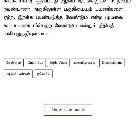
சுங்கச்சாவடி, சூரப்பட்டு ஆகிய இடங்களுடன் மாதவரம்
ரவுண்டானா அருகிலுள்ள பகுதியையும் பயணிகளை
ஏற்ற, இறக்க பயன்படுத்த வேண்டும் என்ற முடிவை
கட்டாயமாக பின்பற்ற வேண்டும் என்றும் நீதிபதி
வலியுறுத்தியுள்ளார்.
சென்னை
Omni Bus
High Court
கிளாம்பாக்கம்
Kilambakkam
ஆம்னி பஸ்கள்
ஐகோர்ட்
Show Comments