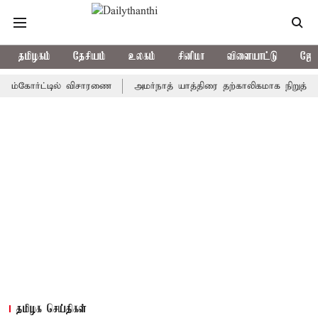
தமிழகம்
தேசியம்
உலகம்
சினிமா
விளையாட்டு
ஜோத
ோர்ட்டில் விசாரணை
அமர்நாத் யாத்திரை தற்காலிகமாக நிறுத்தம்
இ
தமிழக செய்திகள்