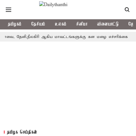
தமிழகம்
தேசியம்
உலகம்
சினிமா
விளையாட்டு
ஜோத
தேனி,நீலகிரி ஆகிய மாவட்டங்களுக்கு கன மழை எச்சரிக்கை
புதுச்
தமிழக செய்திகள்