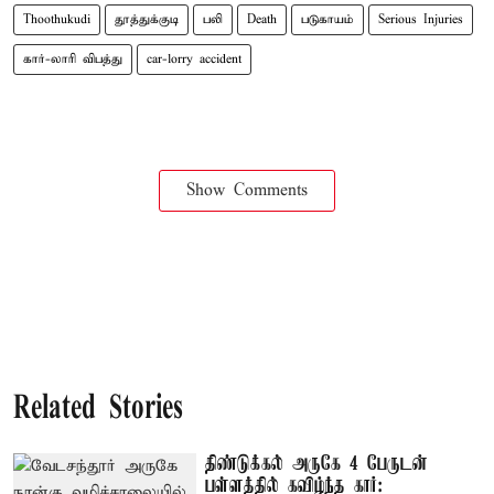
Thoothukudi
தூத்துக்குடி
பலி
Death
படுகாயம்
Serious Injuries
கார்-லாரி விபத்து
car-lorry accident
Show Comments
Related Stories
திண்டுக்கல் அருகே 4 பேருடன்
பள்ளத்தில் கவிழ்ந்த கார்: