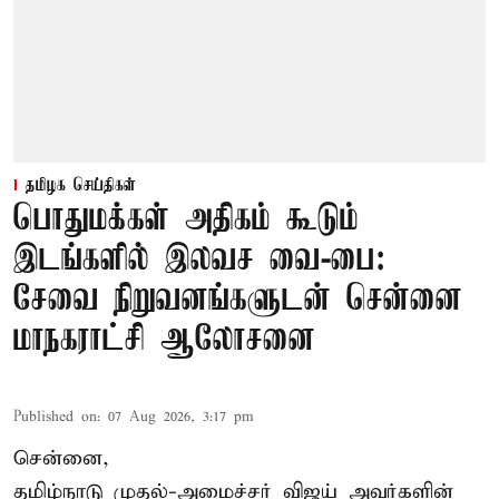
தமிழக செய்திகள்
பொதுமக்கள் அதிகம் கூடும்
இடங்களில் இலவச வை-பை:
சேவை நிறுவனங்களுடன் சென்னை
மாநகராட்சி ஆலோசனை
Published on
:
07 Aug 2026, 3:17 pm
சென்னை,
தமிழ்நாடு முதல்-அமைச்சர் விஜய் அவர்களின்