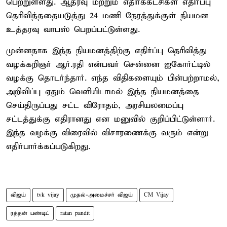
பெற்றுள்ளது. ஆதரவு மற்றும் எதிர்க்கட்சிகள் எதிர்ப்பு
தெரிவித்ததையடுத்து 24 மணி நேரத்துக்குள் நியமன
உத்தரவு வாபஸ் பெறப்பட்டுள்ளது.
முன்னதாக இந்த நியமனத்திற்கு எதிர்ப்பு தெரிவித்து
வழக்கறிஞர் ஆர்.ரதி என்பவர் சென்னை ஐகோர்ட்டில்
வழக்கு தொடர்ந்தார். எந்த விதிகளையும் பின்பற்றாமல்,
அறிவிப்பு ஏதும் வெளியிடாமல் இந்த நியமனத்தை
செய்திருப்பது சட்ட விரோதம், அரசியலமைப்பு
சட்டத்துக்கு எதிரானது என மனுவில் குறிப்பிட்டுள்ளார்.
இந்த வழக்கு விரைவில் விசாரணைக்கு வரும் என்று
எதிர்பார்க்கப்படுகிறது.
விஜய்
tvk vijay
முதல்-அமைச்சர் விஜய்
CM Vijay
ரத்தன் பண்டிட்
ratan pandit