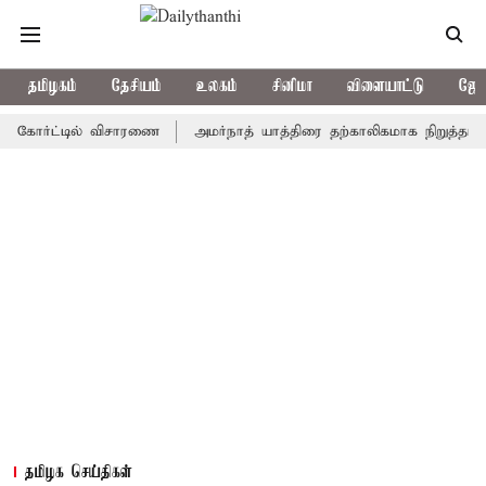
தமிழகம்
தேசியம்
உலகம்
சினிமா
விளையாட்டு
ஜோத
ர்ட்டில் விசாரணை
அமர்நாத் யாத்திரை தற்காலிகமாக நிறுத்தம்
இமா
தமிழக செய்திகள்