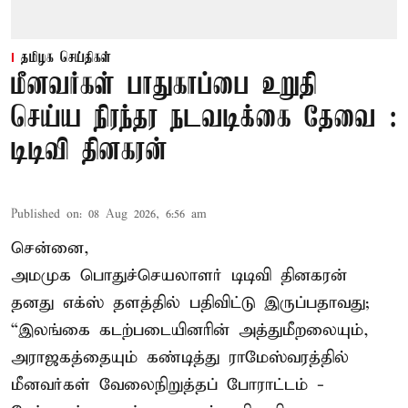
தமிழக செய்திகள்
மீனவர்கள் பாதுகாப்பை உறுதி
செய்ய நிரந்தர நடவடிக்கை தேவை :
டிடிவி தினகரன்
Published on
:
08 Aug 2026, 6:56 am
சென்னை,
அமமுக பொதுச்செயலாளர் டிடிவி தினகரன்
தனது எக்ஸ் தளத்தில் பதிவிட்டு இருப்பதாவது;
“இலங்கை கடற்படையினரின் அத்துமீறலையும்,
அராஜகத்தையும் கண்டித்து ராமேஸ்வரத்தில்
மீனவர்கள் வேலைநிறுத்தப் போராட்டம் -