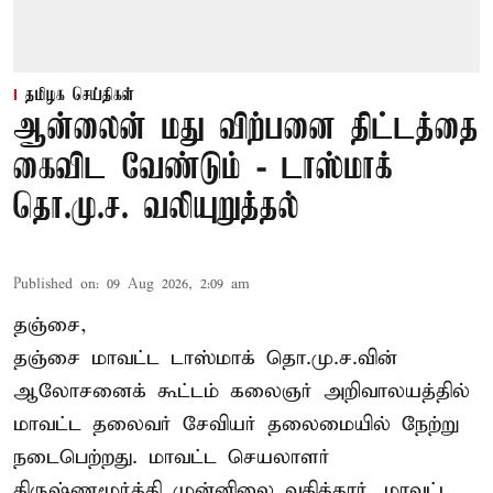
தமிழக செய்திகள்
ஆன்லைன் மது விற்பனை திட்டத்தை
கைவிட வேண்டும் - டாஸ்மாக்
தொ.மு.ச. வலியுறுத்தல்
Published on
:
09 Aug 2026, 2:09 am
தஞ்சை,
தஞ்சை மாவட்ட டாஸ்மாக் தொ.மு.ச.வின்
ஆலோசனைக் கூட்டம் கலைஞர் அறிவாலயத்தில்
மாவட்ட தலைவர் சேவியர் தலைமையில் நேற்று
நடைபெற்றது. மாவட்ட செயலாளர்
கிருஷ்ணமூர்த்தி முன்னிலை வகித்தார். மாவட்ட