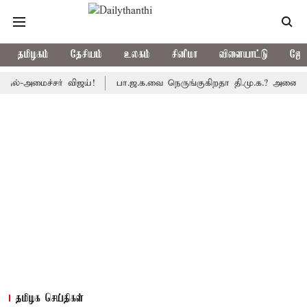
தமிழகம்
தேசியம்
உலகம்
சினிமா
விளையாட்டு
ஜோத
ைச்சர் விஜய்!
பா.ஜ.க.வை நெருங்குகிறதா தி.மு.க.? அனைத்துக்கட்சி
தமிழக செய்திகள்