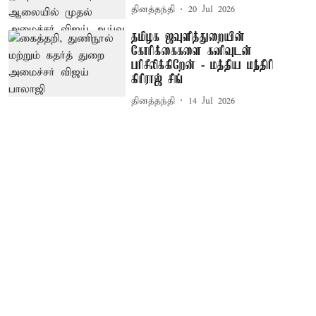
தினத்தந்தி
20 Jul 2026
தமிழக ஜவுளித்துறையின்
கோரிக்கைகளை கனிவுடன்
பரிசீலிக்கிறேன் - மத்திய மந்திரி
கிரிராஜ் சிங்
தினத்தந்தி
14 Jul 2026