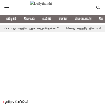
தமிழகம்
தேசியம்
உலகம்
சினிமா
விளையாட்டு
ஜோத
்படாது: மத்திய அரசு கூறுவதென்ன..?
80-வது சுதந்திர தினம்: கோட்ட
தமிழக செய்திகள்