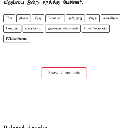
விஜய்யை இன்று சந்தித்து பேசினார்.
TVK
தவெக
Vijay
Tamilnadu
தமிழ்நாடு
விஜய்
காங்கிரஸ்
Congress
ப.சிதம்பரம்
தலைமை செயலகம்
Chief Secretariat
PChidambaram
Show Comments