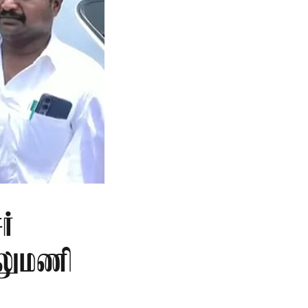
ர்
ேலுமணி