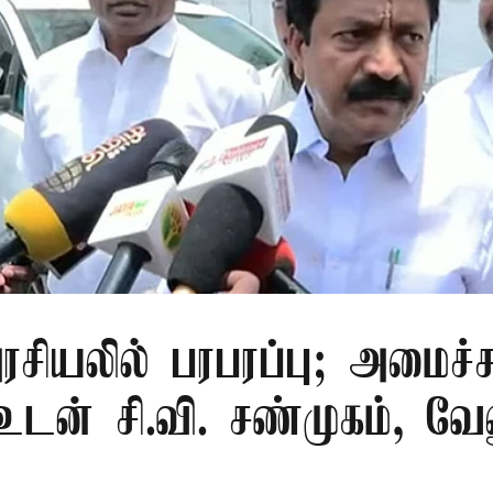
சியலில் பரபரப்பு; அமைச்ச
உடன் சி.வி. சண்முகம், வ