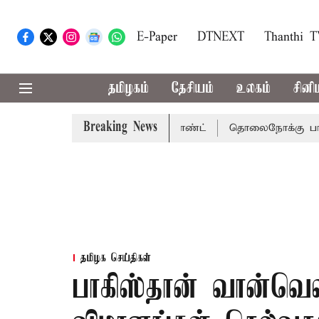
E-Paper
DTNEXT
Thanthi 
தமிழகம்
தேசியம்
உலகம்
சினி
Breaking News
ென்னை நீதிமன்றம் பிடிவாராண்ட்
தொலைநோக்கு பார்வையுடன்
தமிழக செய்திகள்
பாகிஸ்தான் வான்வெள