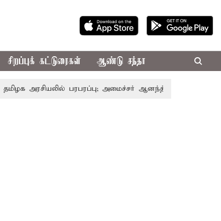
சிறப்புக் கட்டுரைகள்
ஆண்டு சந்தா
ரசியலில் பரபரப்பு; அமைச்சர் ஆனந்த் உடன் சி.வி. சண்முகம், வ