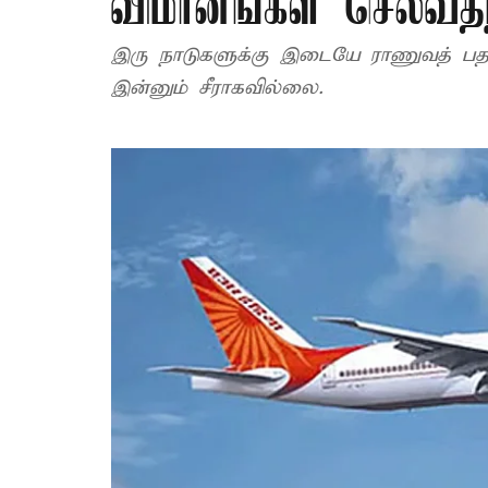
விமானங்கள் செல்வதற
இரு நாடுகளுக்கு இடையே ராணுவத் பதற்
இன்னும் சீராகவில்லை.