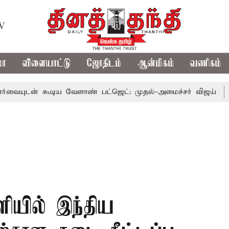
TV
மா
விளையாட்டு
ஜோதிடம்
ஆன்மிகம்
வணிகம்
 கூடிய வேளாண் பட்ஜெட்: முதல்-அமைச்சர் விஜய்
தமிழக அ
ியில் இந்திய